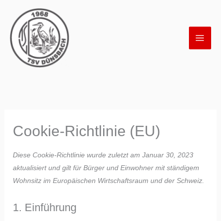
Consent
Consent
Consent
Consent
Zum
to
to
to
to
Inhalt
service
service
service
service
springen
elementor
wordpress
complianz
sonstiges
Cookie-Richtlinie (EU)
Diese Cookie-Richtlinie wurde zuletzt am Januar 30, 2023
aktualisiert und gilt für Bürger und Einwohner mit ständigem
Wohnsitz im Europäischen Wirtschaftsraum und der Schweiz.
1. Einführung