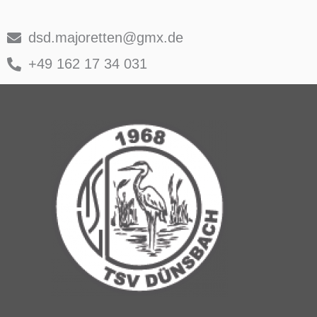
dsd.majoretten@gmx.de
+49 162 17 34 031