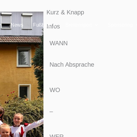
Kurz & Knapp
News
Fußball
Breitensport
Sponsoring
Infos
WANN
Nach Absprache
WO
–
WER