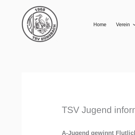
Zum
Inhalt
Home
Verein
springen
TSV Jugend infor
A-Jugend gewinnt Flutli