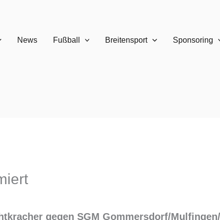
News
Fußball
Breitensport
Sponsoring
miert
chtkracher gegen SGM Gommersdorf/Mulfingen